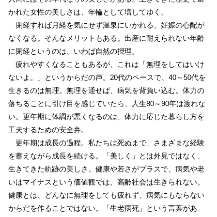
かれた女性の美しさは、年輪として増してゆく。
閉経すれば月経を気にせず温泉にいかれる、妊娠の心配が
なくなる。そんなメリットもある。出産に耐えられない年齢
に閉経というのは、いわば自然の摂理。
疲れやすくなることもあるが、これは「無理をしてはいけ
ないよ。」というからだの声。20代のペースで、40～50代を
生きるのは無理。無理を通せば、病気を背負い込む。体力の
落ちることに引け目を感じていたら、人生80～90年は渡れな
い。更年期に体調が悪くなるのは、体力に応じた暮らし方を
工夫するための安全弁。
更年期は成長の過程。私たちは死ぬまで、さまざまな経験
を蓄えながら成長を続ける。「美しく」とは外見ではなく、
生きてきた軌跡の美しさ。健康や若さがプラスで、病気や老
いはマイナスという価値観では、高齢社会は生きられない。
健康とは、どんなに無理をしても疲れず、病気にもならない
からだを作ることではない。「生老病死」という言葉があ