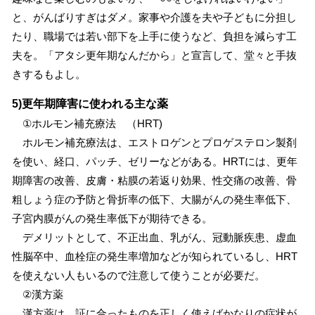
と、がんばりすぎはダメ。家事や介護を夫や子どもに分担し
たり、職場では若い部下を上手に使うなど、負担を減らす工
夫を。「アタシ更年期なんだから」と宣言して、堂々と手抜
きするもよし。
5)更年期障害に使われる主な薬
①ホルモン補充療法 （HRT)
ホルモン補充療法は、エストロゲンとプロゲステロン製剤
を使い、経口、パッチ、ゼリーなどがある。HRTには、更年
期障害の改善、皮膚・粘膜の若返り効果、性交痛の改善、骨
粗しょう症の予防と骨折率の低下、大腸がんの発生率低下、
子宮内膜がんの発生率低下が期待できる。
デメリットとして、不正出血、乳がん、冠動脈疾患、虚血
性脳卒中、血栓症の発生率増加などが知られているし、HRT
を使えない人もいるので注意して使うことが必要だ。
②漢方薬
漢方薬は、証に合ったものを正しく使えばかなりの症状が