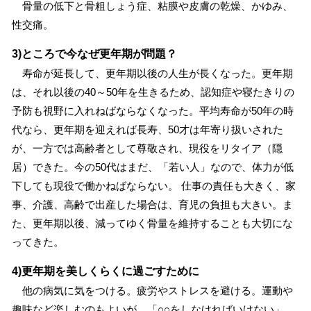
骨量の低下と骨粗しょう症、粘膜や皮膚の乾燥、かゆみ、
性交痛。
3)ところで今なぜ更年期が問題？
寿命が延長して、更年期以後の人生が長くなった。更年期
は、それ以後の40～50年を生きるため、認知症や寝たきりの
予防も視野に入れねばならなくなった。平均寿命が50年の時
代なら、更年期を迎えれば長寿、50才は年寄り扱いされた
が、一方では高齢者として尊敬され、現役をリタイア（隠
居）できた。今の50代はまだ、「若い人」なので、体力が低
下しても現役で働かねばならない。 仕事の責任も大きく、家
事、介護、高齢で出産した場合は、育児の負担も大きい。ま
た、更年期以後、減ってゆく骨量を維持することも大切にな
ってきた。
4)更年期を美しくらくに過ごすために
他の病気に気をつける。疲労やストレスを避ける。運動や
趣味など楽しむのもよいが、「○○をしなければいけない」