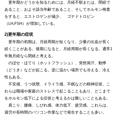
更年期かどうかを知るためには、月経不順または、閉経で
あること、およそ該当年齢であること、そしてホルモン検査
をすると、エストロゲンが減少、 ゴナドトロピン
（LH,FSH）が増加している。
2)更年期の症状
更年期の初期は、月経周期が短くなり、少量の出血が長く
続くことがある。後期になると、月経周期が長くなる。通常1
年無月経なら閉経と考える。
のぼせ・ほてり（ホットフラッシュ）、突然発汗、動悸
（どうき）などが起こる。逆に温かい場所でも冷える、冷え
性もある。
不安感、うつ状態、イライラ感、不眠などの精神症状。こ
れらは職場や家庭のストレスで起こることもあり、どこまで
をホルモン低下による症状と考えるかは難しいこともある。
肩こり、腰痛、しびれ感、体力低下、疲労感。これらは、
過労や長時間のパソコン作業などで発生することも多い。