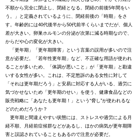
不順から完全に閉止し、閉経となる。閉経の前後5年間をい
う。」と定義されているように、閉経前後の「時期」をさ
す。年齢的には40代後半から50代前半くらいまでだが、個人
差が大きい。卵巣ホルモンの分泌が次第に減る時期なので、
からだや心の変化が大きい。
「更年期」「更年期障害」という言葉の誤用が多いので注
意が必要だ。「若年性更年期」など、不正確な用語が使われ
ることが多いため、「体調が悪いこと」が「更年期」と勘違
いする女性が多い。これは、不定愁訴のある女性に対して
「それは更年期だろう」と安易に対応する人がいる、過労に
気づかせないため「更年期のせい」を使う、健康食品などの
販売戦略に「あなたも更年期！」という“脅し”が使われるな
どのためだろうか？
更年期と間違えやすい状態には、ストレスや過労による月
経不順、月経前症候群などがあるし、ほかの病気が更年期障
害と誤認されていることもあるので注意が必要だ。