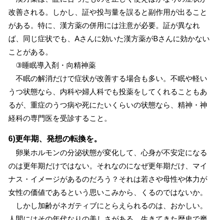
改善される。しかし、証や投与量を誤ると副作用が出ること
がある。特に、漢方薬の併用には注意が必要。証が異なれ
ば、同じ症状でも、Aさんに効いた漢方薬がBさんに効かない
ことがある。
③睡眠導入剤・向精神薬
不眠の解消だけで症状が改善する場合も多い。不眠や軽い
うつ状態なら、内科や婦人科でも投薬をしてくれることもあ
るが、重症のうつ病や死にたいくらいの状態なら、精神・神
経科の専門医を受診すること。
6)更年期、発想の転換を。
卵巣ホルモンの分泌状態が変化して、心身が不安定になる
のは更年期だけではない。それなのになぜ更年期だけ、マイ
ナス・イメージがあるのだろう？それは若さや母性や体力が
女性の価値であるという思いこみから、くるのではないか。
しかし加齢がネガティブにとらえられるのは、おかしい。
人間にはその年代なりの美しさがある。生きてきた歴史で磨