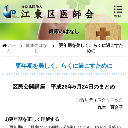
健康のはなし
ホー
健康のはな
更年期を美しく、らくに過ごすた
ム
し
めに
更年期を美しく、らくに過ごすために
区民公開講座 平成26年5月24日のまとめ
百合レディスクリニック
丸本 百合子
1)更年期を正しく理解する
更年期は「排卵などの機能が消失しはじめ、やがて月経が