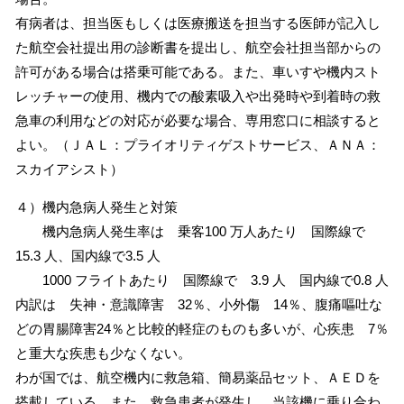
有病者は、担当医もしくは医療搬送を担当する医師が記入し
た航空会社提出用の診断書を提出し、航空会社担当部からの
許可がある場合は搭乗可能である。また、車いすや機内スト
レッチャーの使用、機内での酸素吸入や出発時や到着時の救
急車の利用などの対応が必要な場合、専用窓口に相談すると
よい。（ＪＡＬ：プライオリティゲストサービス、ＡＮＡ：
スカイアシスト）
４）機内急病人発生と対策
機内急病人発生率は 乗客100 万人あたり 国際線で
15.3 人、国内線で3.5 人
1000 フライトあたり 国際線で 3.9 人 国内線で0.8 人
内訳は 失神・意識障害 32％、小外傷 14％、腹痛嘔吐な
どの胃腸障害24％と比較的軽症のものも多いが、心疾患 7％
と重大な疾患も少なくない。
わが国では、航空機内に救急箱、簡易薬品セット、ＡＥＤを
搭載している。また、救急患者が発生し、当該機に乗り合わ