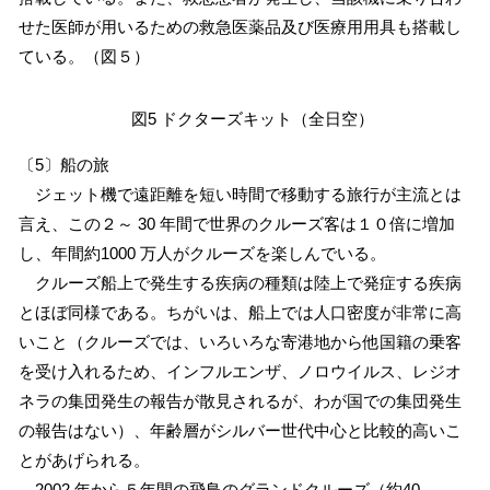
せた医師が用いるための救急医薬品及び医療用用具も搭載し
ている。（図５）
図5 ドクターズキット（全日空）
〔5〕船の旅
ジェット機で遠距離を短い時間で移動する旅行が主流とは
言え、この２～ 30 年間で世界のクルーズ客は１０倍に増加
し、年間約1000 万人がクルーズを楽しんでいる。
クルーズ船上で発生する疾病の種類は陸上で発症する疾病
とほぼ同様である。ちがいは、船上では人口密度が非常に高
いこと（クルーズでは、いろいろな寄港地から他国籍の乗客
を受け入れるため、インフルエンザ、ノロウイルス、レジオ
ネラの集団発生の報告が散見されるが、わが国での集団発生
の報告はない）、年齢層がシルバー世代中心と比較的高いこ
とがあげられる。
2002 年から５年間の飛鳥のグランドクルーズ（約40