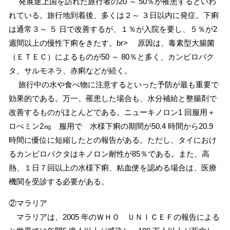
発展途上国を訪れた旅行者の20 ～ 50％が罹患するといわ
れている。旅行地到着後、多くは２～ ３日以内に発症。下痢
は通常３～ ５ 日で改善するが、１％が入院を要し、５％が2
週間以上の慢性下痢をきたす。br> 原因は、毒素型大腸菌
（ＥＴＥＣ）によるものが50 ～ 80％と多く、カンピロバク
タ、サルモネラ、赤痢などが続く。
旅行中の水や食べ物に注意するといった予防が最も重要で
効果的である。万一、罹患した場合も、水分補給と整腸剤で
改善するものがほとんどである。ニューキノロン1 回服用＋
ロぺミン2㎎ 服用で 水様下痢の期間が50.4 時間から20.9
時間に優位に短縮したとの報告がある。ただし、タイにおけ
るカンピロバクタはキノロン耐性が85％である。また、高
熱、１日７回以上の水様下痢、粘血便を認める場合は、医療
機関を受診する必要がある。
②マラリア
マラリアは、2005 年のＷＨＯ ＵＮＩＣＥＦの報告による