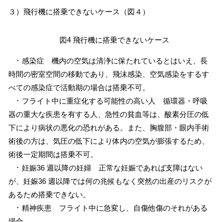
３）飛行機に搭乗できないケース（図４）
図4 飛行機に搭乗できないケース
･ 感染症 機内の空気は清浄に保たれているとはいえ、長
時間の密室空間の移動であり、飛沫感染、空気感染をするす
べての感染症で活動期の場合は搭乗不可。
･ フライト中に重症化する可能性の高い人 循環器・呼吸
器の重大な疾患を有する人、急性の貧血等は、酸素分圧の低
下により病状の悪化の恐れがある。また、胸腹部・眼内手術
術後の方は、気圧の低下により体内の空気が膨張するため、
術後一定期間は搭乗不可。
･ 妊娠36 週以降の妊婦 正常な妊娠であれば支障はない
が、妊娠36 週以降では何の兆候もなく突然の出産のリスクが
あるため搭乗できない。
･ 精神疾患 フライト中に急変し、自傷他傷のそれがある
場合。