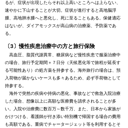
るが、症状が出現したらそれ以上高いところへは上らない、
速やかに下山することが大切。症状が進行すると高地脳浮
腫、高地肺水腫へと悪化し、死に至ることもある。保健適応
はないが、ダイアモックスが高山病の治療薬、予防薬であ
る。
〔3〕慢性疾患治療中の方と旅行保険
高血圧、脂質代謝異常、糖尿病など慢性疾患で服薬治療中
の場合、旅行予定期間＋７日分（天候悪化等で旅程が延長す
る可能性あり）の処方薬を持参する。海外旅行の場合は、預
入荷物が届かないケースも多々あるため、必ず手荷物として
持参する。
海外で突然の疾病や持病の悪化、事故などで救急入院治療
した場合、想像以上に高額な医療費を請求されることが多
い。入院や治療費に数百万～数千万、また、日本から家族が
かけつける、看護師が付き添い特別機で帰国する場合の費用
も高額である。重病でチャータージェット等を利用するとそ