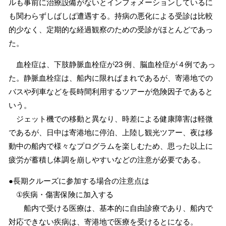
ルも事前に治療設備がないとインフォメーションしているに
も関わらずしばしば遭遇する。持病の悪化による受診は比較
的少なく、定期的な経過観察のための受診がほとんどであっ
た。
血栓症は、下肢静脈血栓症が23 例、脳血栓症が４例であっ
た。静脈血栓症は、船内に限ればまれであるが、寄港地での
バスや列車などを長時間利用するツアーが危険因子であると
いう。
ジェット機での移動と異なり、時差による健康障害は軽微
であるが、日中は寄港地に停泊、上陸し観光ツアー、夜は移
動中の船内で様々なプログラムを楽しむため、思った以上に
疲労が蓄積し体調を崩しやすいなどの注意が必要である。
●長期クルーズに参加する場合の注意点は
①疾病・傷害保険に加入する
船内で受ける医療は、基本的に自由診療であり、船内で
対応できない疾病は、寄港地で医療を受けるとになる。