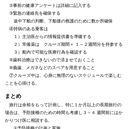
②事前の健康アンケートは詳細に記入する
③緊急の連絡先を確保する
途中下船の判断、下船後の救護のために数か所確保
④持病のある乗客は
１）主治医からの情報提供書を準備する
２）常備薬は クルーズ期間＋ １～２週間分を持参する
３）船内で可能な医療行為を確認する
⑤歯科治療はできないので済ませておくこと
⑥義歯、メガネなどのスペアを用意すること
⑦クルーズ中は、心身に無理のないスケジュールで楽しむ
ことを心掛ける。
まとめ
旅行は余裕をもって計画し、特に１か月以上の長期旅行の
場合は、予防接種のための時間も考慮し３～４ 週間前にはか
かりつけ医に相談する。
①予防接種の計画と実施。