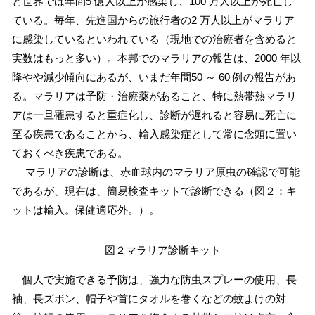
と世界では年間5 億人以上が感染し、100 万人以上が死亡し
ている。毎年、先進国からの旅行者の2 万人以上がマラリア
に感染しているといわれている（現地での治療者を含めると
実数はもっと多い）。本邦でのマラリアの報告は、2000 年以
降やや減少傾向にあるが、いまだ年間50 ～ 60 例の報告があ
る。マラリアは予防・治療薬があること、特に熱帯熱マラリ
アは一旦罹患すると重症化し、診断が遅れると容易に死亡に
至る疾患であることから、輸入感染症として常に念頭に置い
ておくべき疾患である。
マラリアの診断は、赤血球内のマラリア原虫の確認で可能
であるが、現在は、簡易検査キットで診断できる（図２：キ
ットは輸入。保健適応外。）。
図２マラリア診断キット
個人で実施できる予防は、強力な防虫スプレーの使用、長
袖、長ズボン、帽子や首にタオルを巻くなどの蚊よけの対