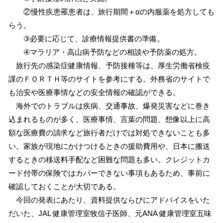
②慢性疾患罹患者は、旅行期間＋αの内服薬を処方しても
らう。
③必要に応じて、診療情報提供書の準備。
④マラリア・高山病予防などの相談や予防薬の処方。
旅行先の感染症健康情報、予防接種等は、厚生労働省検疫
課のＦＯＲＴＨ等のサイトを参考にする。外務省のサイトで
も治安や医療事情などの安全情報の確認ができる。
海外でのトラブルは疾病、交通事故、爆発災害などに巻き
込まれるものが多く、医療事情、言葉の問題、想像以上に高
額な医療費の請求など旅行者だけでは対処できないことも多
い。家族が現地にかけつけるときの援助費用や、日本に搬送
するときの移送料手配など困難な問題も多い。クレジットカ
ード付帯の保険ではカバーできない事項もあるため、事前に
確認しておくことが大切である。
今回の発表にあたり、資料提供ならびにアドバイスをいた
だいた、JAL 健康管理室牧信子医師、元ANA 健康管理室五味