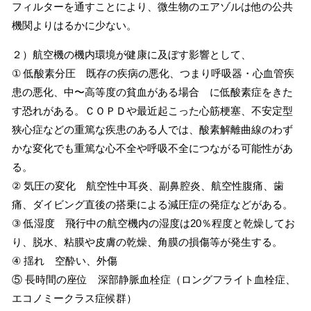
フィルターを通すことにより、微生物のエアゾルは他の公共
機関よりはるかに少ない。
２）航空機の機内環境が健康に及ぼす影響として、
① 低酸素分圧 既存の疾病の悪化、つまり呼吸器・心血管疾
患の悪化、中〜高等度の貧血がある場合 に低酸素症をきた
す恐れがある。ＣＯＰＤや最近起こった心筋梗塞、不安定型
狭心症などの重篤な疾患のある人では、酸素解離曲線のわず
かな変化でも重篤な心不全や呼吸不全につながる可能性があ
る。
② 気圧の変化 航空性中耳炎、副鼻腔炎、航空性腹痛、歯
痛、ダイビング直後の搭乗による減圧症の発症などがある。
③ 低湿度 飛行中の航空機内の湿度は20％程度と乾燥してお
り、脱水、粘膜や皮膚の乾燥、角膜の損傷等が発生する。
④ 揺れ 空酔い、外傷
⑤ 長時間の座位 深部静脈血栓症（ロングフライト血栓症、
エコノミークラス症候群）