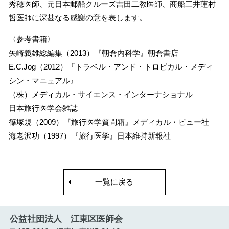
秀穂医師、元日本郵船クルーズ吉田二教医師、商船三井蓮村
哲医師に深甚なる感謝の意を表します。
〈参考書籍〉
矢崎義雄総編集（2013）『朝倉内科学』朝倉書店
E.C.Jog（2012）『トラベル・アンド・トロピカル・メディ
シン・マニュアル』
（株）メディカル・サイエンス・インターナショナル
日本旅行医学会雑誌
篠塚規（2009）『旅行医学質問箱』メディカル・ビュー社
海老沢功（1997）『旅行医学』日本維持新報社
一覧に戻る
公益社団法人 江東区医師会