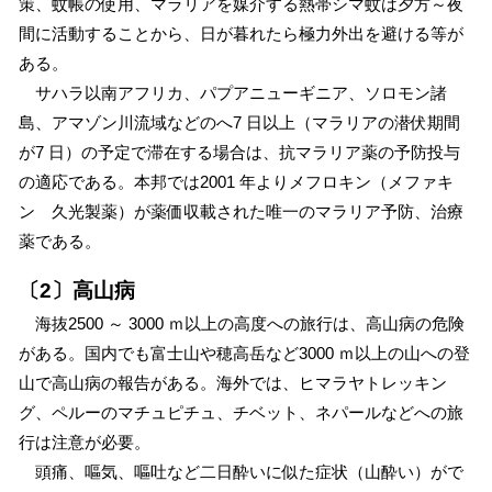
策、蚊帳の使用、マラリアを媒介する熱帯シマ蚊は夕方～夜
間に活動することから、日が暮れたら極力外出を避ける等が
ある。
サハラ以南アフリカ、パプアニューギニア、ソロモン諸
島、アマゾン川流域などのへ7 日以上（マラリアの潜伏期間
が7 日）の予定で滞在する場合は、抗マラリア薬の予防投与
の適応である。本邦では2001 年よりメフロキン（メファキ
ン 久光製薬）が薬価収載された唯一のマラリア予防、治療
薬である。
〔2〕高山病
海抜2500 ～ 3000 ｍ以上の高度への旅行は、高山病の危険
がある。国内でも富士山や穂高岳など3000 ｍ以上の山への登
山で高山病の報告がある。海外では、ヒマラヤトレッキン
グ、ペルーのマチュピチュ、チベット、ネパールなどへの旅
行は注意が必要。
頭痛、嘔気、嘔吐など二日酔いに似た症状（山酔い）がで