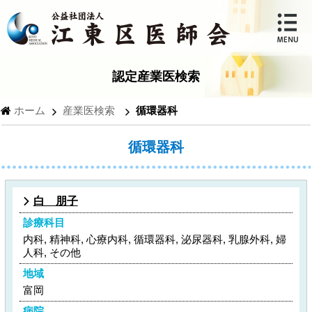
認定産業医検索
ホーム
産業医検索
循環器科
循環器科
白 朋子
診療科目
内科, 精神科, 心療内科, 循環器科, 泌尿器科, 乳腺外科, 婦
人科, その他
地域
富岡
病院