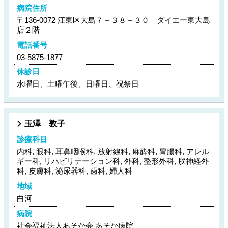
病院住所
〒136-0072 江東区大島７－３８－３０ ダイエー東大島
店２階
電話番号
03-5875-1877
休診日
水曜日、土曜午後、日曜日、祝祭日
玉澤 敦子
診療科目
内科, 眼科, 耳鼻咽喉科, 放射線科, 麻酔科, 胃腸科, アレル
ギー科, リハビリテーション科, 外科, 整形外科, 脳神経外
科, 皮膚科, 泌尿器科, 歯科, 婦人科
地域
白河
病院
社会福祉法人あそか会 あそか病院