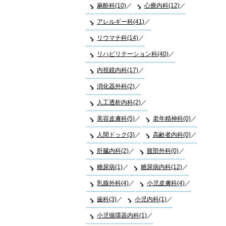
麻酔科(10)
心療内科(12)
アレルギー科(41)
リウマチ科(14)
リハビリテーション科(40)
内視鏡内科(17)
消化器外科(2)
人工透析内科(2)
美容皮膚科(5)
老年精神科(0)
人間ドック(3)
高齢者内科(0)
肝臓内科(2)
腹部外科(0)
糖尿病(1)
糖尿病内科(12)
乳腺外科(4)
小児皮膚科(4)
歯科(3)
小児内科(1)
小児循環器内科(1)