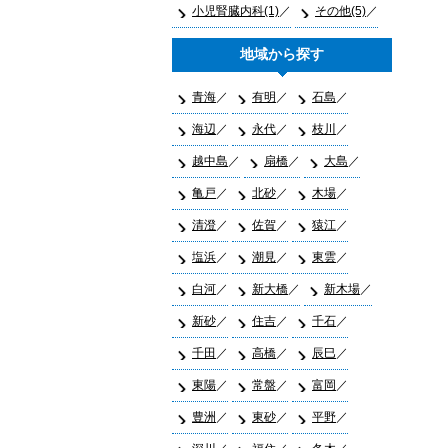
小児腎臓内科(1)
その他(5)
地域から探す
青海
有明
石島
海辺
永代
枝川
越中島
扇橋
大島
亀戸
北砂
木場
清澄
佐賀
猿江
塩浜
潮見
東雲
白河
新大橋
新木場
新砂
住吉
千石
千田
高橋
辰巳
東陽
常盤
富岡
豊洲
東砂
平野