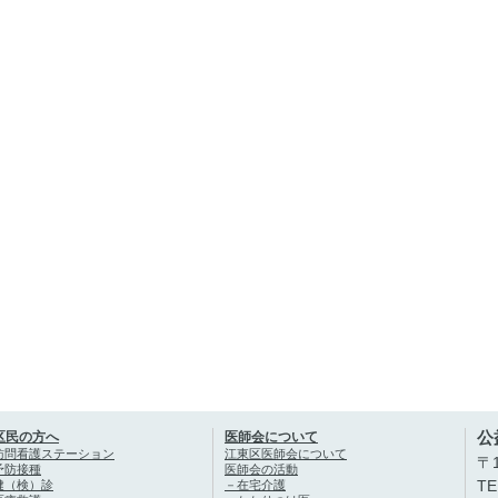
公
区民の方へ
医師会について
訪問看護ステーション
江東区医師会について
〒1
予防接種
医師会の活動
健（検）診
－在宅介護
TE