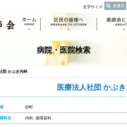
文字サイズ
病院・医院検索
社団 かぶき内科
医療法人社団 かぶき
域
砂町
療科目
内科, 循環器科