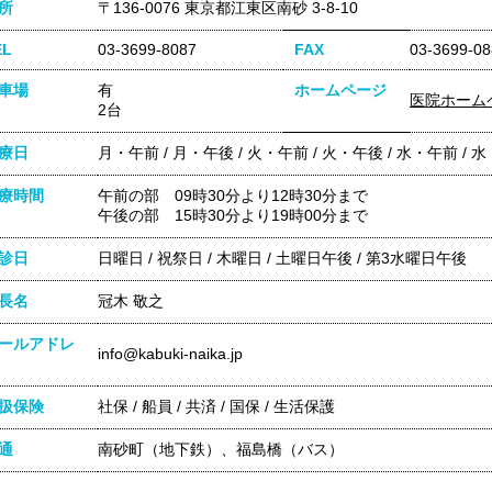
所
〒136-0076 東京都江東区南砂 3-8-10
EL
03-3699-8087
FAX
03-3699-08
車場
有
ホームページ
医院ホーム
2台
療日
月・午前 / 月・午後 / 火・午前 / 火・午後 / 水・午前 / 
療時間
午前の部 09時30分より12時30分まで
午後の部 15時30分より19時00分まで
診日
日曜日 / 祝祭日 / 木曜日 / 土曜日午後 / 第3水曜日午後
長名
冠木 敬之
ールアドレ
info@kabuki-naika.jp
扱保険
社保 / 船員 / 共済 / 国保 / 生活保護
通
南砂町（地下鉄）、福島橋（バス）