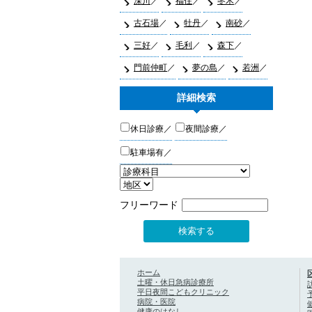
深川
福住
冬木
古石場
牡丹
南砂
三好
毛利
森下
門前仲町
夢の島
若洲
詳細検索
休日診療
夜間診療
駐車場有
フリーワード
ホーム
土曜・休日急病診療所
平日夜間こどもクリニック
病院・医院
健康のはなし