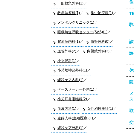
住
一般救急外科(1)
救急診療科(1)
集中治療科(1)
T
メンタルクリニック(1)
駐
睡眠時無呼吸センター(SAS)(1)
膠原病内科(1)
血管外科(0)
診
血管外科(2)
内視鏡外科(2)
診
小児眼科(1)
小児脳神経外科(1)
休
緩和ケア内科(1)
院
ペースメーカー外来(1)
メ
小児耳鼻咽喉科(2)
ス
血液内科(1)
女性泌尿器科(1)
取
産婦人科(生殖医療)(1)
交
緩和ケア外科(1)