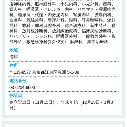
脳神経内科、脳神経外科、小児内科、小児外科、産科、
婦人科、呼吸器・アレルギー内科、リウマチ・膠原病内
科、糖尿病・代謝・内分泌内科、腎臓内科、腫瘍内科、
皮膚科、乳腺外科、整形外科、眼科、耳鼻咽喉科、泌尿
器科、歯科・歯科口腔外科、総合診療科、新生児科、精
神科、放射線診断科、放射線治療科、臨床病理診断科、
リハビリテーション科、呼吸器外科、一般救急外科・形
成外科、救急診療科(1次･2次)、麻酔科、集中治療科
地域
湾岸
住所
〒135-8577 東京都江東区豊洲 5-1-38
電話番号
03-6204-6000
休診日
創立記念日（11月15日）、年末年始（12月29日～1月3
日）