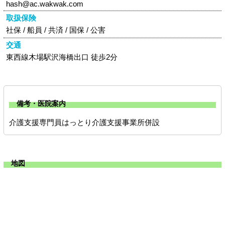
hash@ac.wakwak.com
取扱保険
社保 / 船員 / 共済 / 国保 / 公害
交通
東西線木場駅沢海橋出口 徒歩2分
備考・医院案内
介護支援専門員 はっとり介護支援事業所併設
地図