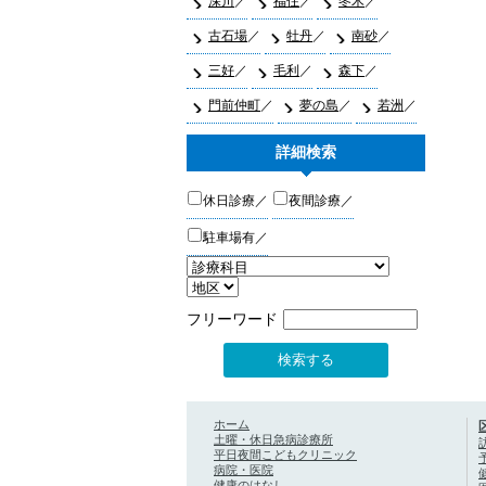
深川
福住
冬木
古石場
牡丹
南砂
三好
毛利
森下
門前仲町
夢の島
若洲
詳細検索
休日診療
夜間診療
駐車場有
フリーワード
ホーム
土曜・休日急病診療所
平日夜間こどもクリニック
病院・医院
健康のはなし