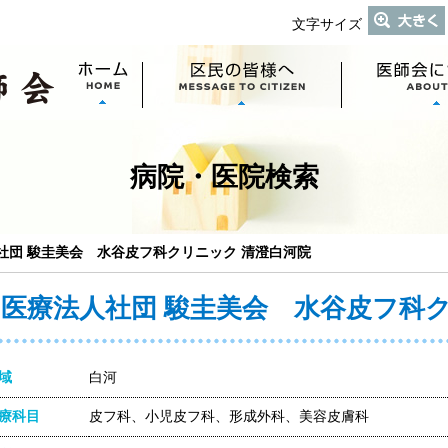
文字サイズ
病院・医院検索
社団 駿圭美会 水谷皮フ科クリニック 清澄白河院
医療法人社団 駿圭美会 水谷皮フ科
域
白河
療科目
皮フ科、小児皮フ科、形成外科、美容皮膚科