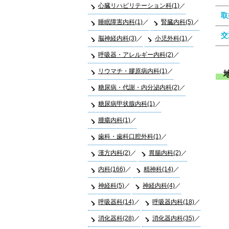
心臓リハビリテーション科(1)
取
睡眠障害内科(1)
腎臓内科(5)
交
脳神経内科(3)
小児外科(1)
呼吸器・アレルギー内科(2)
リウマチ・膠原病内科(1)
糖尿病・代謝・内分泌内科(2)
糖尿病甲状腺内科(1)
腫瘍内科(1)
歯科・歯科口腔外科(1)
漢方内科(2)
胃腸内科(2)
内科(166)
精神科(14)
神経科(5)
神経内科(4)
呼吸器科(14)
呼吸器内科(18)
消化器科(28)
消化器内科(35)