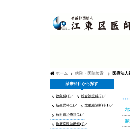
ホーム
病院・医院検索
医療法人
診療科目から探す
救急科(1)
総合診療科(2)
新生児科(1)
放射線診断科(1)
地
放射線治療科(1)
診
臨床病理診断科(1)