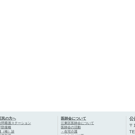
公
区民の方へ
医師会について
訪問看護ステーション
江東区医師会について
〒1
予防接種
医師会の活動
健（検）診
－在宅介護
TE