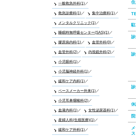
住
一般救急外科(1)
救急診療科(1)
集中治療科(1)
T
メンタルクリニック(1)
駐
睡眠時無呼吸センター(SAS)(1)
診
膠原病内科(1)
血管外科(0)
血管外科(2)
内視鏡外科(2)
診
小児眼科(1)
小児脳神経外科(1)
緩和ケア内科(1)
診
ペースメーカー外来(1)
小児耳鼻咽喉科(2)
休
血液内科(1)
女性泌尿器科(1)
院
産婦人科(生殖医療)(1)
メ
緩和ケア外科(1)
ス