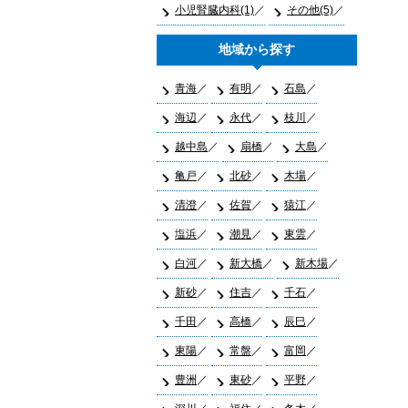
小児腎臓内科(1)
その他(5)
地域から探す
青海
有明
石島
海辺
永代
枝川
越中島
扇橋
大島
亀戸
北砂
木場
清澄
佐賀
猿江
塩浜
潮見
東雲
白河
新大橋
新木場
新砂
住吉
千石
千田
高橋
辰巳
東陽
常盤
富岡
豊洲
東砂
平野