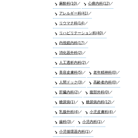
麻酔科(10)
心療内科(12)
アレルギー科(41)
リウマチ科(14)
リハビリテーション科(40)
内視鏡内科(17)
消化器外科(2)
人工透析内科(2)
美容皮膚科(5)
老年精神科(0)
人間ドック(3)
高齢者内科(0)
肝臓内科(2)
腹部外科(0)
糖尿病(1)
糖尿病内科(12)
乳腺外科(4)
小児皮膚科(4)
歯科(3)
小児内科(1)
小児循環器内科(1)